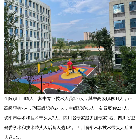
全院职工
409
人，其中专业技术人员
356
人，其中高级职称
34
人，正
高级职称
7
人，副高级职称
27
人，中级职称
85
人，初级职称
237
人。
资阳市学术和技术带头人
2
人。四川省专家服务团专家
1
名。四川省卫
健委学术和技术带头人后备人选
1
名。四川省学术和技术带头人后备
人选
1
名。