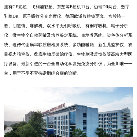
拥有
GE
彩超、飞利浦彩超、东芝等
B
超机
11
台、迈瑞
DR
两台、数字
乳腺
DR
、原子吸收分光光度仪、德国欧派腹腔镜两套、宫腔镜一
套、阴道镜、麻醉机、双水平无创呼吸机、有创呼吸机、精子分析
仪、微生物全自动药敏及培养鉴定系统、血培养系统、染色体分析系
统、遗传代谢病串联质谱检测系统、多功能暖箱、新生儿监护仪、双
目视力筛查仪、盆底生物反馈治疗仪、生物刺激反馈仪等高端大型医
疗设备。最新引进的一台全自动化学发光免疫分析仪，为全川唯一一
台，用于不孕不育抗磷脂综合症的诊断。