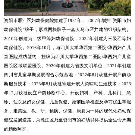
资阳市雁江区妇幼保健院始建于
1951
年，
2007
年增挂“资阳市妇
幼保健院”牌子，形成两块牌子一套人马市区共建的组织架构。
2010
年创建为二级甲等妇幼保健院，
2022
年创建为三级乙等妇
幼保健院。
2016
年
10
月，与四川大学华西第二医院
/
华西妇产儿
童医院成功签约，挂牌为四川大学华西第二医院
/
华西妇产儿童
医院区域联盟医院。
2020
年创建为省级文明单位；
2021
年创建
四川省儿童早期发展综合示范基地；
2022
年
8
月获批开展产前诊
断服务技术；
2023
年
8
月获批筹建开展人类辅助生殖技术；2023
年
12
月获批设立产前诊断中心。开设妇科、产科、儿科门、急
诊、住院及妇女保健、儿童保健、婚前医学检查及孕前优生等服
务，走集医、教、研、预防、保健、康复为一体的现代化妇幼保
健院发展道路，为雁江区乃至资阳市的妇幼群体提供全生命周期
的精致呵护。