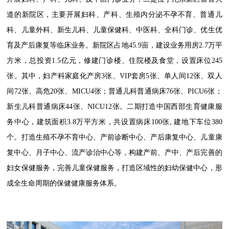
道的新院区，主要开展妇科、产科、生殖内分泌不孕不育、普通儿
科、儿童外科、新生儿科、儿童保健科、中医科、全科门诊、优生优
育及产后康复等临床业务。新院区占地
45.9
亩，建设业务用房
2.7
万平
方米，总投资
1.5
亿元，修建门诊楼、住院楼及食堂，设置床位
245
张。其中，妇产科家庭化产房
3
张、
VIP
套房
5
张、单人间
12
张、双人
间
72
张、高危
20
张、
MICU4
张；普通儿科普通病床
76
张、
PICU6
张；
新生儿科普通病床
44
张、
NICU12
张。二期打造中国西部生育健康服
务中心，建筑面积
3.8
万平方米，共设置病床
100
张
,
建地下车位
380
个。打造生殖不孕不育中心、产前诊断中心、产后康复中心、儿童康
复中心、月子中心、流产诊治中心等，构建产前、产中、产后完善的
妇女保健服务，完善儿童保健服务，打造区域性的妇幼保健中心，形
成全生命周期的保健健康服务体系。