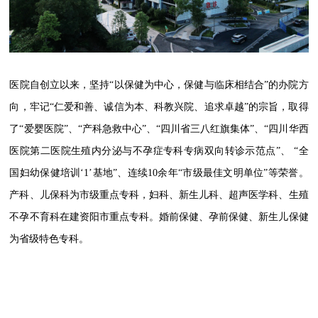
医院自创立以来，坚持“以保健为中心，保健与临床相结合”的办院方
向，牢记“仁爱和善、诚信为本、科教兴院、追求卓越”的宗旨，取得
了“爱婴医院”、“产科急救中心”、“四川省三八红旗集体”、“四川华西
医院第二医院生殖内分泌与不孕症专科专病双向转诊示范点”、 “全
国妇幼保健培训‘1’基地”、连续10余年“市级最佳文明单位”等荣誉。
产科、儿保科为市级重点专科，妇科、新生儿科、超声医学科、生殖
不孕不育科在建资阳市重点专科。
婚前保健、孕前保健、新生儿保健
为省级特色专科。